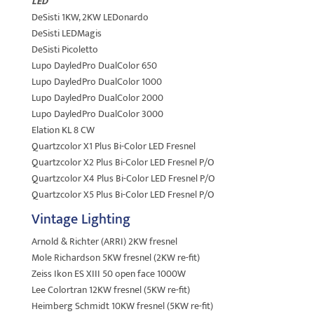
LED
DeSisti 1KW, 2KW LEDonardo
DeSisti LEDMagis
DeSisti Picoletto
Lupo DayledPro DualColor 650
Lupo DayledPro DualColor 1000
Lupo DayledPro DualColor 2000
Lupo DayledPro DualColor 3000
Elation KL 8 CW
Quartzcolor X1 Plus Bi-Color LED Fresnel
Quartzcolor X2 Plus Bi-Color LED Fresnel P/O
Quartzcolor X4 Plus Bi-Color LED Fresnel P/O
Quartzcolor X5 Plus Bi-Color LED Fresnel P/O
Vintage Lighting
Arnold & Richter (ARRI) 2KW fresnel
Mole Richardson 5KW fresnel (2KW re-fit)
Zeiss Ikon ES XIII 50 open face 1000W
Lee Colortran 12KW fresnel (5KW re-fit)
Heimberg Schmidt 10KW fresnel (5KW re-fit)