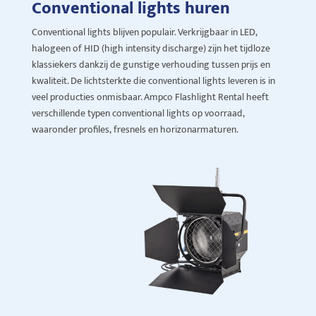
Conventional
lights huren
Conventional
lights
blijven populair. Verkrijg
b
aar in LED,
halogeen of HID (high
intensity
discharge) zijn het tijdloze
klassiekers dankzij de gunstige verhouding tussen prijs en
kwaliteit. De lichtsterkte die
conventional
lights
leveren is in
veel producties onmisbaar. Ampco Flashlight Rental heeft
verschillende typen
conventional
lights
op voorraad,
waaronder
profiles
,
fresnels
en horizonarmaturen.