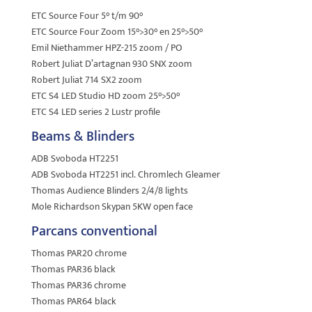
ETC Source Four 5° t/m 90°
ETC Source Four Zoom 15°>30° en 25°>50°
Emil Niethammer HPZ-215 zoom / PO
Robert Juliat D’artagnan 930 SNX zoom
Robert Juliat 714 SX2 zoom
ETC S4 LED Studio HD zoom 25°>50°
ETC S4 LED series 2 Lustr profile
Beams & Blinders
ADB Svoboda HT2251
ADB Svoboda HT2251 incl. Chromlech Gleamer
Thomas Audience Blinders 2/4/8 lights
Mole Richardson Skypan 5KW open face
Parcans conventional
Thomas PAR20 chrome
Thomas PAR36 black
Thomas PAR36 chrome
Thomas PAR64 black