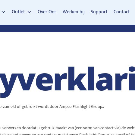
Outlet
Over Ons
Werken bij
Support
Contact
cyverklar
e verzameld of gebruikt wordt door Ampco Flashlight Group..
 verwerken doordat u gebruik maakt van (een vorm van contact via) de web
el van het opnemen van contact met Ampco Flashlight Group via email of te