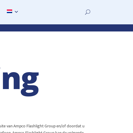
ing
site van Ampco Flashlight Group en/of doordat u
lefoon. Ampco Flashlight Group kan de volgende