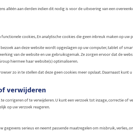
 alléén aan derden indien dit nodig is voor de uitvoering van een overeenk
 functionele cookies, En analytische cookies die geen inbreuk maken op uw pr
ste bezoek aan deze website wordt opgeslagen op uw computer, tablet of sma
e werking van de website en uw gebruiksgemak. Ze zorgen ervoor dat de web
Group hiermee haar website(s) optimaliseren.
wser zo in te stellen dat deze geen cookies meer opslaat. Daarnaast kunt u o
of verwijderen
te corrigeren of te verwijderen. U kunt een verzoek tot inzage, correctie of v
lijk op uw verzoek reageren.
w gegevens serieus en neemt passende maatregelen om misbruik, verlies,