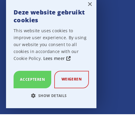
Nieuws
×
Deze website gebruikt
cookies
Het team
This website uses cookies to
improve user experience. By using
our website you consent to all
cookies in accordance with our
Cookie Policy.
Lees meer
Informatie
WEIGEREN
ACCEPTEREN
Cases
SHOW DETAILS
Nieuws
STRICTLY NECESSARY
Training Events
PERFORMANCE
TARGETING
Privacy verklaring