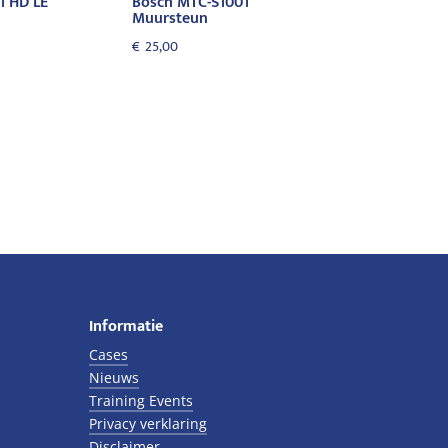
1 HD LE
Bosch MTC-S1001
Muursteun
€
25,00
Informatie
Cases
Nieuws
Training Events
Privacy verklaring
Disclaimer