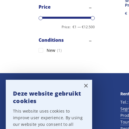
S
P
Price
€
Price:
€1
—
€12.500
Conditions
New
(1)
×
Deze website gebruikt
Navigatie
Rent
cookies
Rental
Tel.
Sales
Seg
This website uses cookies to
Outlet
Prod
improve user experience. By using
About us
Tour
our website you consent to all
Het team
Rent