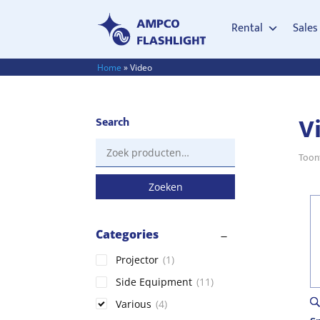
Rental
Sales
Home
»
Video
V
Search
Zoeken
Toont
naar:
Zoeken
Categories
Projector
(1)
Side Equipment
(11)
Various
(4)