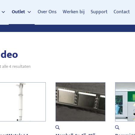
Outlet
Over Ons
Werken bij
Support
Contact
ideo
Gesorteerd
 alle 4 resultaten
op
nieuwste