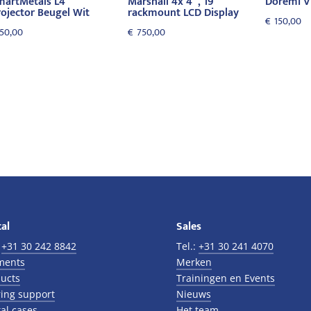
martMetals L4
Marshall 4x 4″, 19″
Doremi V
rojector Beugel Wit
rackmount LCD Display
€
150,00
50,00
€
750,00
al
Sales
:
+31 30 242 8842
Tel.:
+31 30 241 4070
ments
Merken
ucts
Trainingen en Events
ing support
Nieuws
al cases
Het team