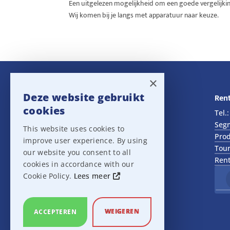
Een uitgelezen mogelijkheid om een goede vergelijkin
Wij komen bij je langs met apparatuur naar keuze.
×
Deze website gebruikt
Navigatie
Rent
cookies
Rental
Tel.
Sales
Seg
This website uses cookies to
Outlet
Prod
improve user experience. By using
About us
Tour
our website you consent to all
Het team
Rent
cookies in accordance with our
Support
Cookie Policy.
Lees meer
Contact
Sitemap
Cookie Settings
WEIGEREN
ACCEPTEREN