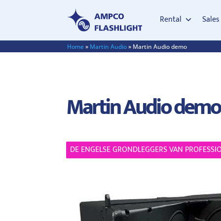
Rental
Sales
Home
»
Martin Audio
»
Martin Audio demo
Martin Audio demo
DE ENGELSE GRONDLEGGERS VAN PROFESSI