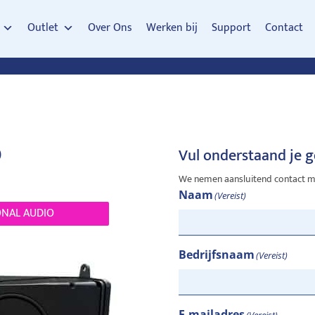
Outlet
Over Ons
Werken bij
Support
Contact
Vul onderstaand je 
We nemen aansluitend contact me
Naam
(Vereist)
ONAL AUDIO
Bedrijfsnaam
(Vereist)
E-mailadres
(Vereist)