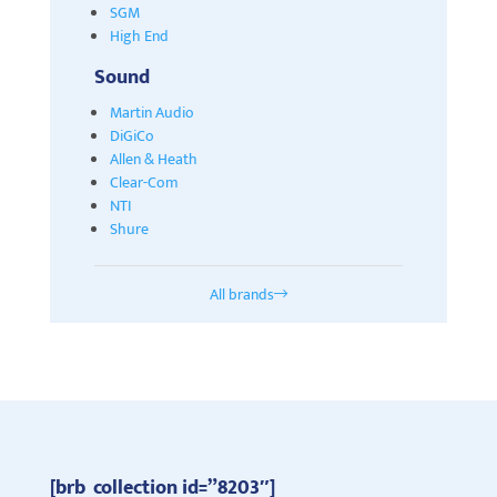
SGM
High End
Sound
Martin Audio
DiGiCo
Allen & Heath
Clear-Com
NTI
Shure
All brands
[brb_collection id=”8203″]