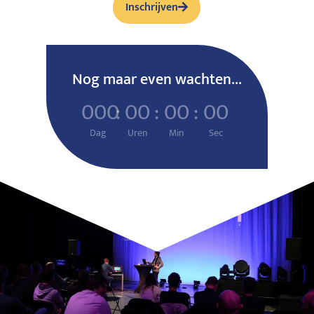
Inschrijven
Nog maar even wachten...
000
:
00
:
00
:
00
Dag
Uren
Min
Sec