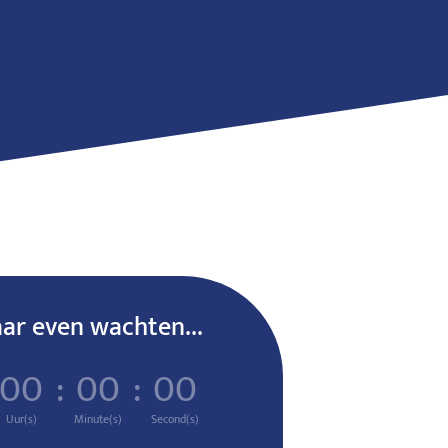
r even wachten...
00
:
00
:
00
Uur(s)
Minute(s)
Second(s)