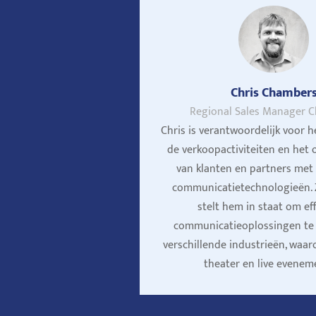
Chris Chamber
Regional Sales Manager C
Chris is verantwoordelijk voor 
de verkoopactiviteiten en het
van klanten en partners met
communicatietechnologieën. Z
stelt hem in staat om ef
communicatieoplossingen te
verschillende industrieën, waa
theater en live evenem