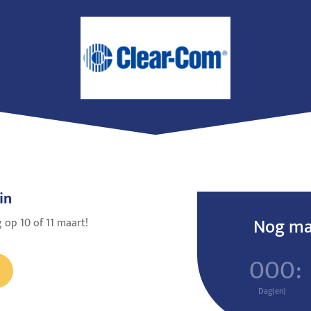
in
Nog maa
 op 10 of 11 maart!
000
:
Dag(en)