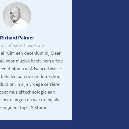
Richard Palmer
ctor of Sales Clear-Com
 al ruim een decenium bij Clear-
sie voor muziek heeft hem ertoe
een diploma in Advanced Music
e behalen aan de London School
uction. In zijn vroege carrière
ocent muziektechnologie aan
e instellingen en werkte hij als
engineer bij CTS Studios.