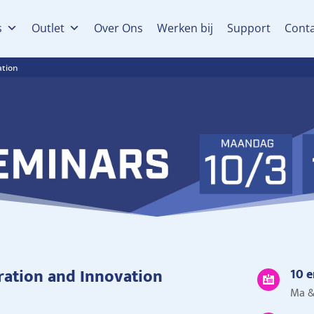
s
Outlet
Over Ons
Werken bij
Support
Cont
ation
ration and Innovation
10 e

Ma &