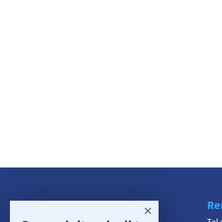
Navigatie
Re
×
Rental
Tel.