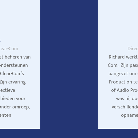
s
lear-Com
Dire
het beheren van
Richard werkt
 ondersteunen
Com. Zijn pas
 Clear-Com’s
aangezet om 
ijn ervaring
Production t
fectieve
of Audio Prod
 bieden voor
was hij d
ronder omroep,
verschillend
enten.
opname-