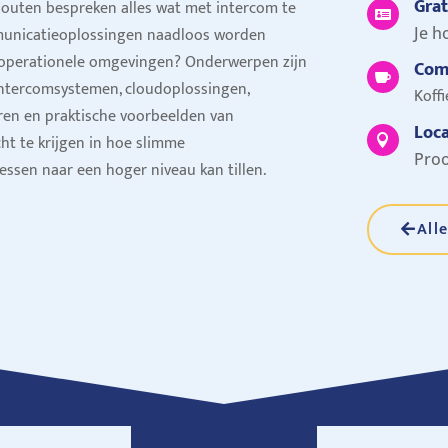
Grat
outen bespreken alles wat met intercom te

unicatieoplossingen naadloos worden
Je h
 operationele omgevingen? Onderwerpen zijn
Com

intercomsystemen, cloudoplossingen,
Koffi
uren en praktische voorbeelden van
Loca
cht te krijgen in hoe slimme

Proo
ssen naar een hoger niveau kan tillen.
All