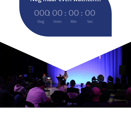
000
:
00
:
00
:
00
Dag
Uren
Min
Sec