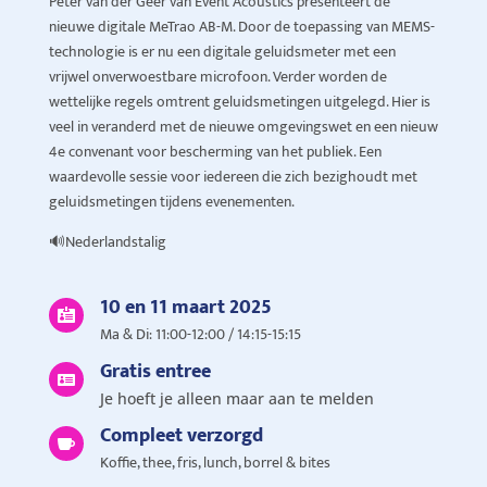
Peter van der Geer van Event Acoustics presenteert de
nieuwe digitale MeTrao AB-M. Door de toepassing van MEMS-
technologie is er nu een digitale geluidsmeter met een
vrijwel onverwoestbare microfoon. Verder worden de
wettelijke regels omtrent geluidsmetingen uitgelegd. Hier is
veel in veranderd met de nieuwe omgevingswet en een nieuw
4e convenant voor bescherming van het publiek. Een
waardevolle sessie voor iedereen die zich bezighoudt met
geluidsmetingen tijdens evenementen.
🔊Nederlandstalig
10 en 11 maart 2025

Ma & Di: 11:00-12:00 / 14:15-15:15
Gratis entree

Je hoeft je alleen maar aan te melden
Compleet verzorgd

Koffie, thee, fris, lunch, borrel & bites