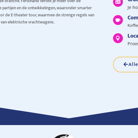
onze branche. Ferdinand vertelt je meer over de

e partijen en de ontwikkelingen, waaronder smarter
Je h
voor de E-theater tour, waarmee de strenge regels van
Com

 van elektrische vrachtwagens.
Koffie
Loca

Proo
All