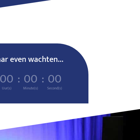
r even wachten...
00
:
00
:
00
Uur(s)
Minute(s)
Second(s)