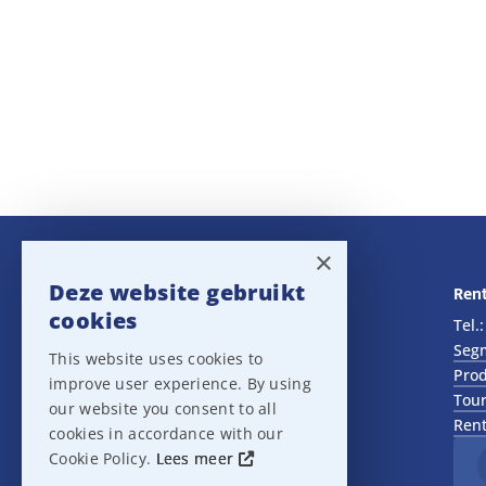
×
Deze website gebruikt
Navigatie
Rent
cookies
Rental
Tel.
Sales
Seg
This website uses cookies to
Outlet
Prod
improve user experience. By using
About us
Tour
our website you consent to all
Het team
Rent
cookies in accordance with our
Support
Cookie Policy.
Lees meer
Contact