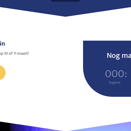
in
Nog maa
op 10 of 11 maart!
000
:
Dag(en)