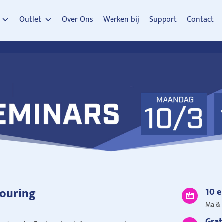
Outlet
Over Ons
Werken bij
Support
Contact
Touring
10 e

Ma & 
Grat