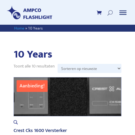
Home
»
10 Years
10 Years
Gesorteerd
Toont alle 10 resultaten
op
nieuwste
Aanbieding!
Crest Cks 1600 Versterker