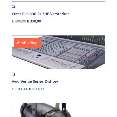
Crest Cks 800-2s 3HE Versterker
Oorspronkelijke
Huidige
€
500,00
€
250,00
prijs
prijs
was:
is:
€500,00.
€250,00.
Aanbieding!
Avid Venue Series D-show
Oorspronkelijke
Huidige
€
1.200,00
€
900,00
prijs
prijs
was:
is:
€1.200,00.
€900,00.