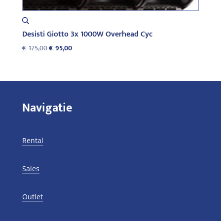
Desisti Giotto 3x 1000W Overhead Cyc
Oorspronkelijke
Huidige
€
175,00
€
95,00
prijs
prijs
was:
is:
€175,00.
€95,00.
Navigatie
Rental
Sales
Outlet