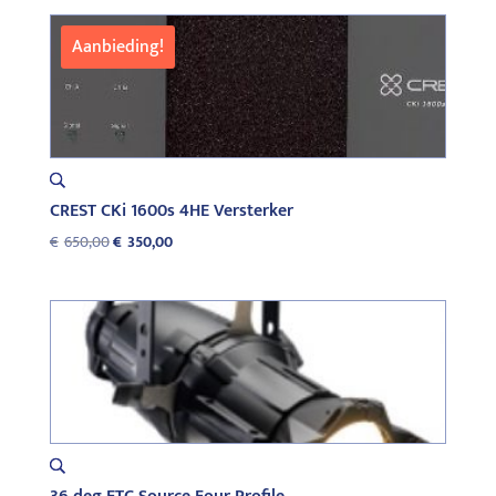
was:
is:
€500,00.
€250,00.
Aanbieding!
CREST CKi 1600s 4HE Versterker
Oorspronkelijke
Huidige
€
650,00
€
350,00
prijs
prijs
was:
is:
€650,00.
€350,00.