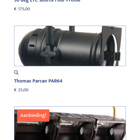
36 deg ETC Source Four Profile
€
175,00
Thomas Parcan PAR64
€
25,00
Aanbieding!