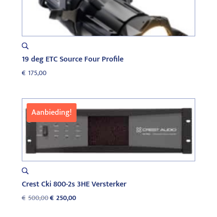
19 deg ETC Source Four Profile
€
175,00
Aanbieding!
Crest Cki 800-2s 3HE Versterker
Oorspronkelijke
Huidige
€
500,00
€
250,00
prijs
prijs