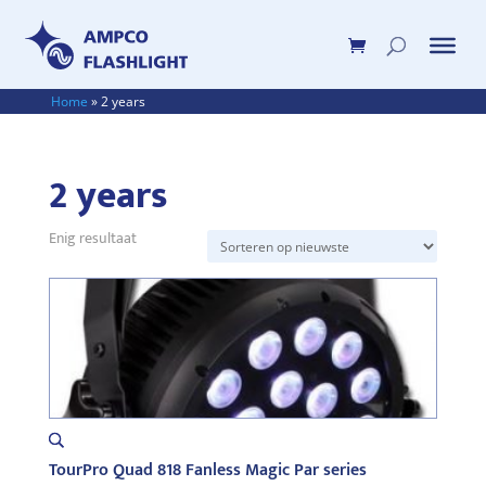
Home
»
2 years
2 years
Enig resultaat
TourPro Quad 818 Fanless Magic Par series