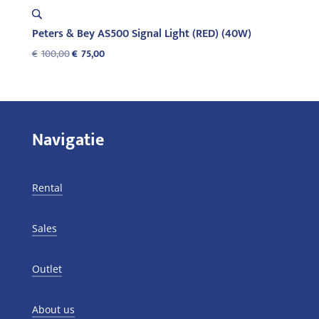
Peters & Bey AS500 Signal Light (RED) (40W)
Oorspronkelijke
Huidige
€
100,00
€
75,00
prijs
prijs
was:
is:
€100,00.
€75,00.
Navigatie
Rental
Sales
Outlet
About us