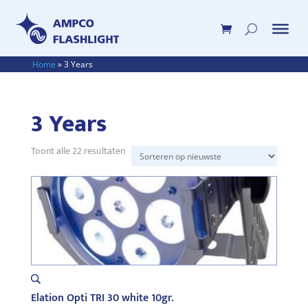
Home
»
3 Years
3 Years
Gesorteerd
Toont alle 22 resultaten
op
nieuwste
Elation Opti TRI 30 white 10gr.