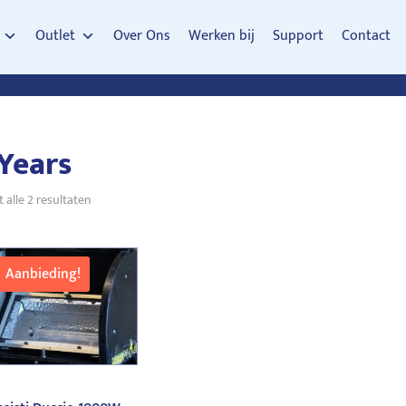
Outlet
Over Ons
Werken bij
Support
Contact
 Years
Gesorteerd
 alle 2 resultaten
op
nieuwste
Aanbieding!