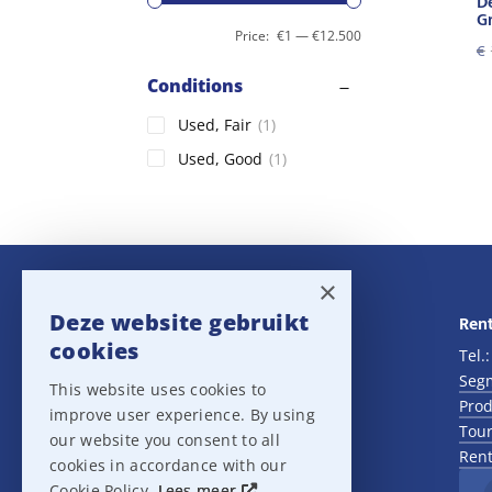
D
G
Price:
€1
—
€12.500
€
Conditions
Used, Fair
(1)
Used, Good
(1)
×
Deze website gebruikt
Navigatie
Rent
cookies
Rental
Tel.
Sales
Seg
This website uses cookies to
Outlet
Prod
improve user experience. By using
About us
Tour
our website you consent to all
Het team
Rent
cookies in accordance with our
Support
Cookie Policy.
Lees meer