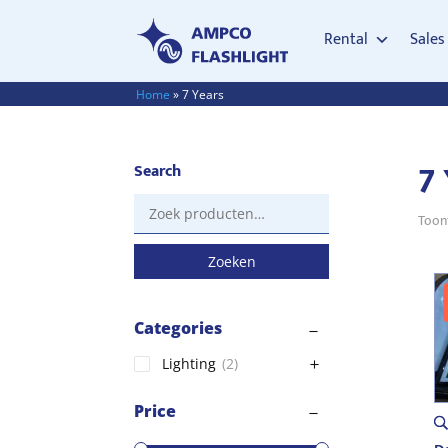
Rental
Sales
Home
»
7 Years
7
Search
Zoeken
Toont
naar:
Zoeken
Categories
Lighting
(2)
Price