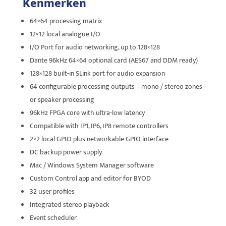
Kenmerken
64×64 processing matrix
12×12 local analogue I/O
I/O Port for audio networking, up to 128×128
Dante 96kHz 64×64 optional card (AES67 and DDM ready)
128×128 built-in SLink port for audio expansion
64 configurable processing outputs – mono / stereo zones
or speaker processing
96kHz FPGA core with ultra-low latency
Compatible with IP1, IP6, IP8 remote controllers
2×2 local GPIO plus networkable GPIO interface
DC backup power supply
Mac / Windows System Manager software
Custom Control app and editor for BYOD
32 user profiles
Integrated stereo playback
Event scheduler