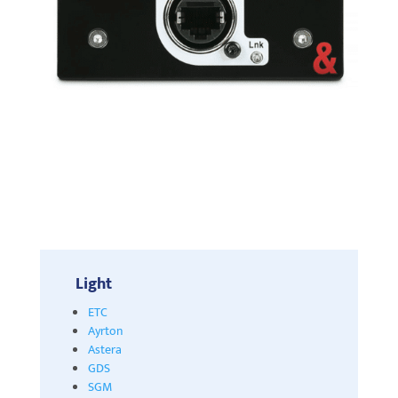
Light
ETC
Ayrton
Astera
GDS
SGM