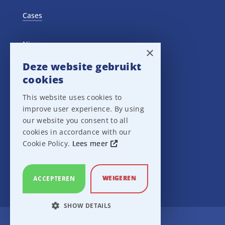
Cases
Nieuws
×
Deze website gebruikt
Training Events
cookies
This website uses cookies to
Privacy verklaring
improve user experience. By using
our website you consent to all
Disclaimer
cookies in accordance with our
Cookie Policy.
Lees meer
Leveringsvoorwaarden
WEIGEREN
ACCEPTEREN
SHOW DETAILS
Ampco Flashlight