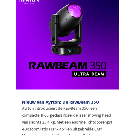
Nieuw van Ayrton: De RawBeam 350
Ayrton introduceert de RawBeam 350: een
compacte, IP65-geclassificeerde laser moving head
van slechts 25,4 kg. Met een enorme lichtopbrengst,
40x zoomratio (1.1° – 45°) en uitgebreide CMY-