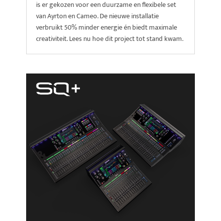
is er gekozen voor een duurzame en flexibele set
van Ayrton en Cameo. De nieuwe installatie
verbruikt 50% minder energie én biedt maximale
creativiteit. Lees nu hoe dit project tot stand kwam.