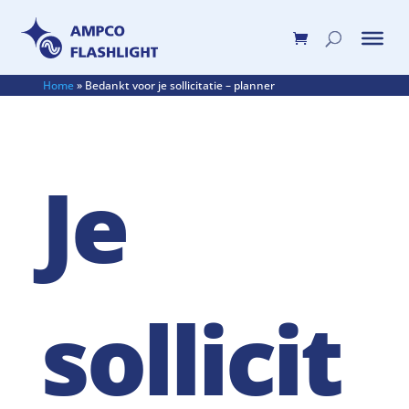
Home
»
Bedankt voor je sollicitatie – planner
Je
sollicit