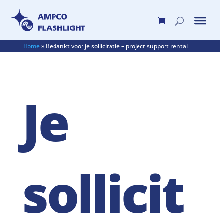
Home
»
Bedankt voor je sollicitatie – project support rental
Je
sollicit