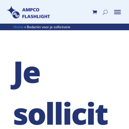
Home
»
Bedankt voor je sollicitatie
Je
sollicit