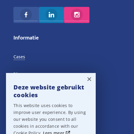
Informatie
Cases
Nieuws
×
Deze website gebruikt
Training Events
cookies
This website uses cookies to
Privacy verklaring
improve user experience. By using
our website you consent to all
Disclaimer
cookies in accordance with our
Cookie Policy.
Lees meer