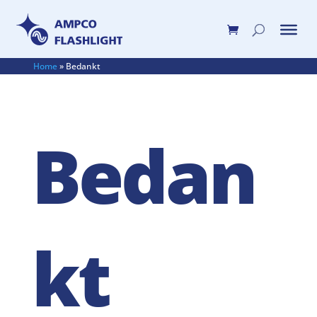
Home
»
Bedankt
Bedan
kt