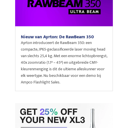
Nieuw van Ayrton: De RawBeam 350
Ayrton introduceert de RawBeam 350: een
compacte, IP65-geclassificeerde laser moving head
van slechts 25,4 kg. Met een enorme lichtopbrengst,
40x zoomratio (1.1° – 45°) en uitgebreide CMY-
kleurenmenging is dit de ultieme alleskunner voor
elk weertype. Nu beschikbaar voor een demo bij
Ampco Flashlight Sales.