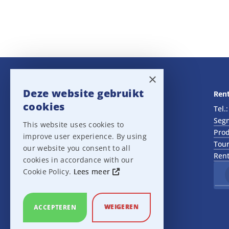
×
Deze website gebruikt
Navigatie
Rent
cookies
Rental
Tel.
Sales
Seg
This website uses cookies to
Outlet
Prod
improve user experience. By using
About us
Tour
our website you consent to all
Het team
Rent
cookies in accordance with our
Support
Cookie Policy.
Lees meer
Contact
Sitemap
Cookie Settings
WEIGEREN
ACCEPTEREN