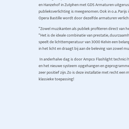
en Hanzehof in Zutphen met GDS Armaturen uitgerust,
publieksverlichting is meegenomen. Ook in o.a. Parijs i
Opera Bastille wordt door dezelfde armaturen verlich
“Zowel muzikanten als publiek profiteren direct van h
“Het is de ideale combinatie van prestatie, duurzaamh
speelt de lichttemperatuur van 3000 Kelvin een belang
in het licht en draagt bij aan de beleving van zowel mu
In anderhalve dag is door Ampco Flashlight technic
en het nieuwe systeem opgehangen en geprogrammeer
zeer positief zijn. Zo is deze installatie met recht e
klassieke toepassing!