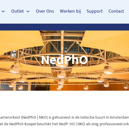
Outlet
Over Ons
Werken bij
Support
Contact
NedPhO
Kamerorkest
(
NedPhO
|
NKO) is
gehuisvest
in de
Indische
buurt
in
Amsterda
Met de NedPhO-Koepel beschikt het NedP- hO
|
NKO
als
enig
professioneel
ork