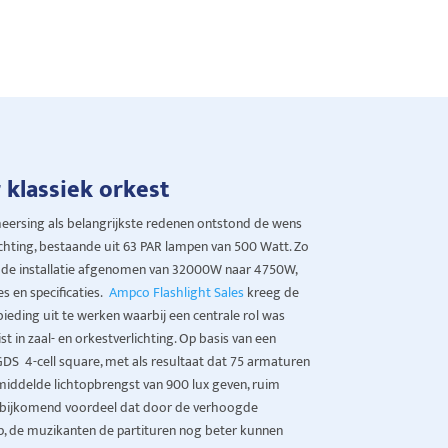
 klassiek orkest
ersing als belangrijkste redenen ontstond de wens
ichting, bestaande uit 63 PAR lampen van 500 Watt. Zo
de installatie afgenomen van 32000W naar 4750W,
s en specificaties.
Ampco Flashlight Sales
kreeg de
ieding uit te werken waarbij een centrale rol was
t in zaal- en orkestverlichting. Op basis van een
DS 4-cell square, met als resultaat dat 75 armaturen
middelde lichtopbrengst van 900 lux geven, ruim
ls bijkomend voordeel dat door de verhoogde
p, de muzikanten de partituren nog beter kunnen