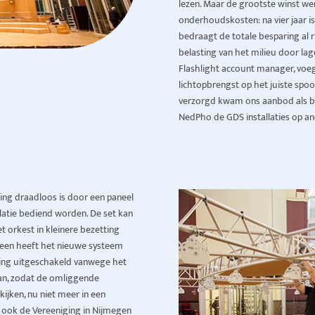
lezen. Maar de grootste winst w
onderhoudskosten: na vier jaar is 
bedraagt de totale besparing al 
belasting van het milieu door la
Flashlight account manager, voegt
lichtopbrengst op het juiste spo
verzorgd kwam ons aanbod als be
NedPho de GDS installaties op a
ning draadloos is door een paneel
llatie bediend worden. De set kan
 orkest in kleinere bezetting
heen heeft het nieuwe systeem
hting uitgeschakeld vanwege het
aan, zodat de omliggende
ijken, nu niet meer in een
e ook de Vereeniging in Nijmegen