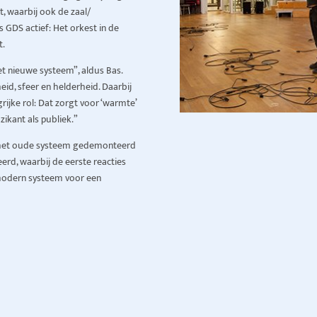
 waarbij ook de zaal/
s GDS actief: Het orkest in de
t.
et nieuwe systeem”, aldus Bas.
eid, sfeer en helderheid. Daarbij
rijke rol: Dat zorgt voor ‘warmte’
zikant als publiek.”
i het oude systeem gedemonteerd
d, waarbij de eerste reacties
en modern systeem voor een