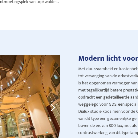
ontmoe
tingsplek van
topkwaliteit.
Modern licht voor
Met duurzaamheid en kostenbehe
tot vervanging van de orkestverl
is het opgenomen vermogen van 
met tegelijkertijd betere prestatie
opdracht een gedetailleerde aanb
weggelegd voor GDS, een specialis
Dialux studie koos men voor de G
van dit type een gezamenlijke ge
boven de eis van 800 lux, met a
contrastwerking van dit type lam