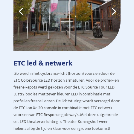
ETC led & netwerk
Zo werd in het cyclorama-licht (horizon) voorzien door de
ETC
ColorSource
LED horizon
armaturen. Voor de profiel
– en
f
resnel
–
spots werd gekozen voor de ETC Source
Four
LED
Lustr2
bodies
met zeven kleuren LED
in combinatie met
profiel en
fresnel
lenzen. De lichtsturing wordt verzo
rgd
door
de ETC Ion Xe 20 console in combinatie met ETC netwerk
voorzien van ETC Response
gate
way’s
. Met deze uitgebreide
set
LED theaterverlichting
is Theater Koningshof weer
helemaal bij de tijd en klaar voor een groene toekomst!