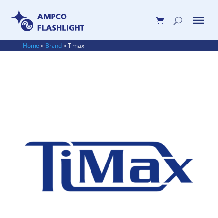
Home
»
Brand
»
Timax