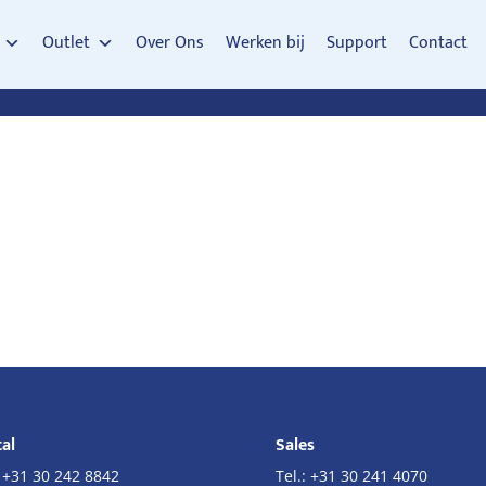
Outlet
Over Ons
Werken bij
Support
Contact
al
Sales
:
+31 30 242 8842
Tel.:
+31 30 241 4070