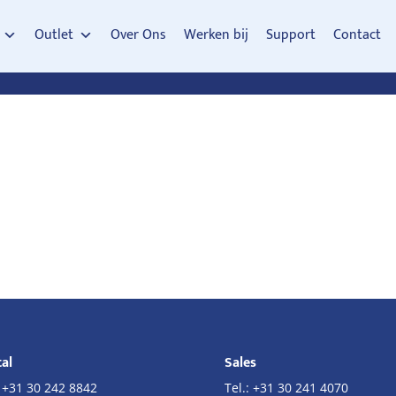
Outlet
Over Ons
Werken bij
Support
Contact
al
Sales
:
+31 30 242 8842
Tel.:
+31 30 241 4070