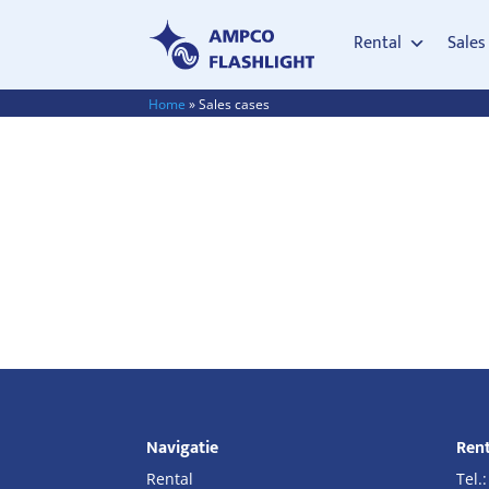
Rental
Sales
Home
»
Sales cases
Navigatie
Rent
Rental
Tel.