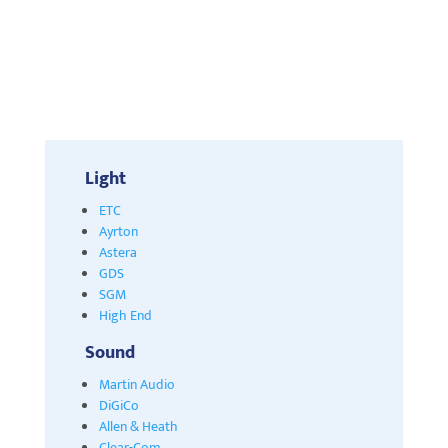
Light
ETC
Ayrton
Astera
GDS
SGM
High End
Sound
Martin Audio
DiGiCo
Allen & Heath
Clear-Com