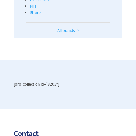
NTI
Shure
All brands
[brb_collection id=”8203″]
Contact