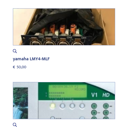
was:
is:
€140,00.
€50,00.
yamaha LMY4-MLF
€
50,00