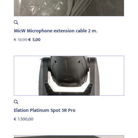
MicW Microphone extension cable 2 m.
Oorspronkelijke
Huidige
€
12,00
€
5,00
prijs
prijs
was:
is:
€12,00.
€5,00.
Elation Platinum Spot 5R Pro
€
1.500,00