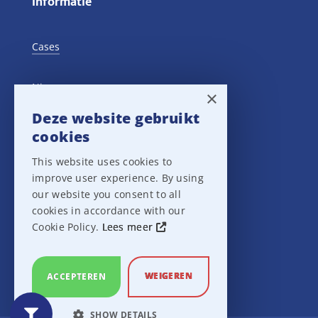
Informatie
Cases
Nieuws
×
Deze website gebruikt
Training Events
cookies
This website uses cookies to
Privacy verklaring
improve user experience. By using
our website you consent to all
Disclaimer
cookies in accordance with our
Cookie Policy.
Lees meer
Leveringsvoorwaarden
WEIGEREN
ACCEPTEREN
SHOW DETAILS