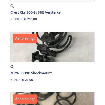
Crest Cks 800-2s 3HE Versterker
Oorspronkelijke
Huidige
€
500,00
€
250,00
prijs
prijs
was:
is:
€500,00.
€250,00.
Aanbieding!
MicW PP190 Shockmount
Oorspronkelijke
Huidige
€
99,00
€
29,00
prijs
prijs
was:
is:
€99,00.
€29,00.
Aanbieding!