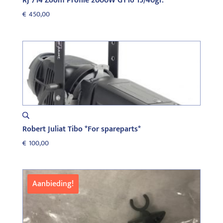
RJ 714 Zoom Profile 2000W GY16 15/40gr.
€
450,00
Robert Juliat Tibo *For spareparts*
€
100,00
Aanbieding!