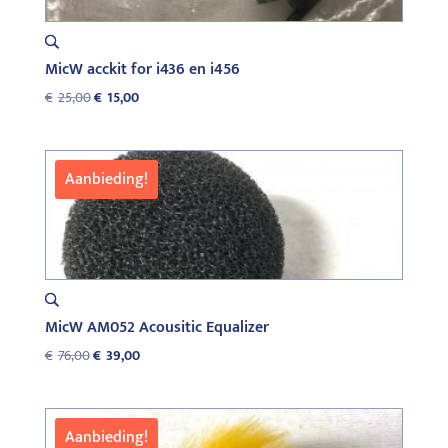
MicW acckit for i436 en i456
Oorspronkelijke
Huidige
€
25,00
€
15,00
prijs
prijs
was:
is:
€25,00.
€15,00.
Aanbieding!
MicW AM052 Acousitic Equalizer
Oorspronkelijke
Huidige
€
76,00
€
39,00
prijs
prijs
was:
is:
€76,00.
€39,00.
Aanbieding!