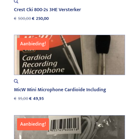
Crest Cki 800-2s 3HE Versterker
Oorspronkelijke
Huidige
€
500,00
€
250,00
prijs
prijs
was:
is:
€500,00.
€250,00.
Aanbieding!
MicW Mini Microphone Cardioide Including
Oorspronkelijke
Huidige
€
95,00
€
49,95
prijs
prijs
was:
is:
€95,00.
€49,95.
Aanbieding!