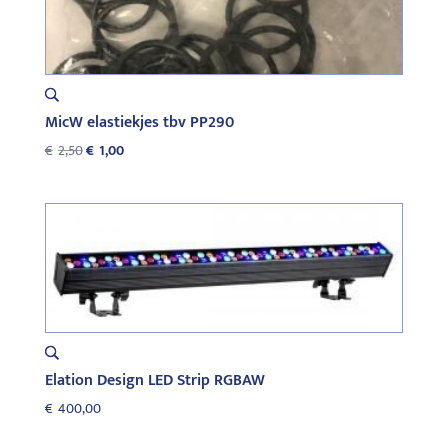
MicW elastiekjes tbv PP290
Oorspronkelijke
Huidige
€
2,50
€
1,00
prijs
prijs
was:
is:
€2,50.
€1,00.
Elation Design LED Strip RGBAW
€
400,00