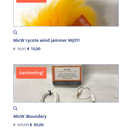
MicW rycote wind jammer Wj011
Oorspronkelijke
Huidige
€
36,97
€
15,00
prijs
prijs
was:
is:
€36,97.
€15,00.
Aanbieding!
MicW iBoundary
Oorspronkelijke
Huidige
€
140,00
€
50,00
prijs
prijs