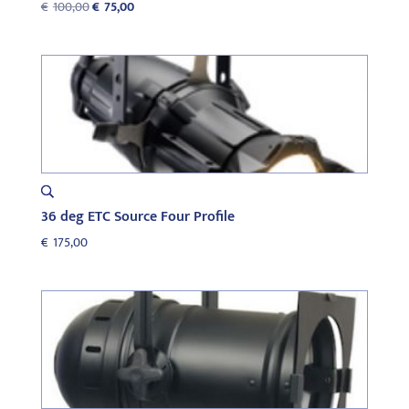
Oorspronkelijke
Huidige
€
100,00
€
75,00
prijs
prijs
was:
is:
€100,00.
€75,00.
36 deg ETC Source Four Profile
€
175,00