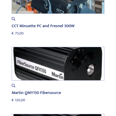
CCT Minuette PC and Fresnel 500W
€
75,00
Martin QMY150 Fibersource
€
120,00