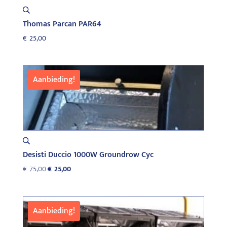
Thomas Parcan PAR64
€
25,00
Aanbieding!
Desisti Duccio 1000W Groundrow Cyc
Oorspronkelijke
Huidige
€
75,00
€
25,00
prijs
prijs
was:
is:
€75,00.
€25,00.
Aanbieding!