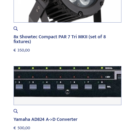
8x Showtec Compact PAR 7 Tri MKII (set of 8
fixtures)
€
350,00
Yamaha AD824 A->D Converter
€
500,00