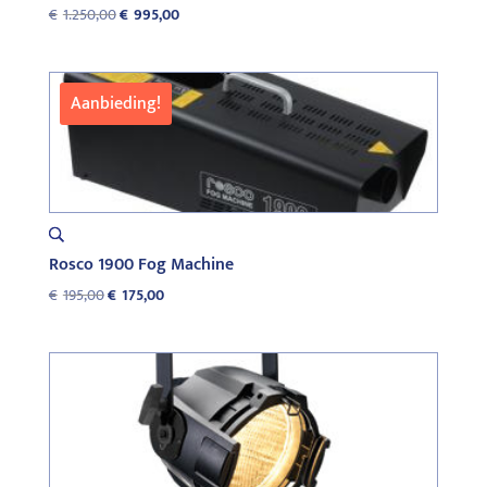
Oorspronkelijke
Huidige
€
1.250,00
€
995,00
prijs
prijs
was:
is:
€1.250,00.
€995,00.
Aanbieding!
Rosco 1900 Fog Machine
Oorspronkelijke
Huidige
€
195,00
€
175,00
prijs
prijs
was:
is:
€195,00.
€175,00.