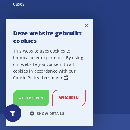
Cases
Nieuws
×
Deze website gebruikt
Training Events
cookies
This website uses cookies to
Privacy verklaring
improve user experience. By using
our website you consent to all
Disclaimer
cookies in accordance with our
Cookie Policy.
Lees meer
Leveringsvoorwaarden
WEIGEREN
ACCEPTEREN
SHOW DETAILS
Ampco Flashlight
STRICTLY NECESSARY