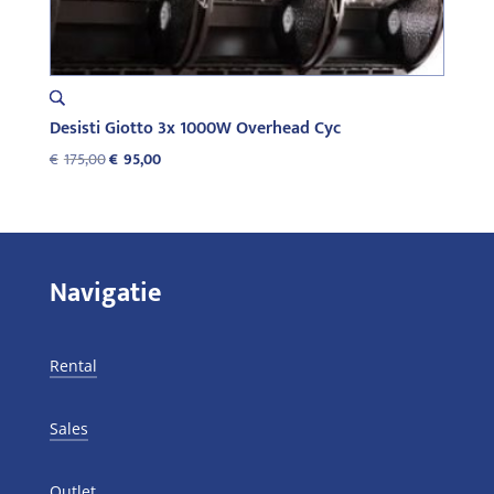
Desisti Giotto 3x 1000W Overhead Cyc
Oorspronkelijke
Huidige
€
175,00
€
95,00
prijs
prijs
was:
is:
€175,00.
€95,00.
Navigatie
Rental
Sales
Outlet