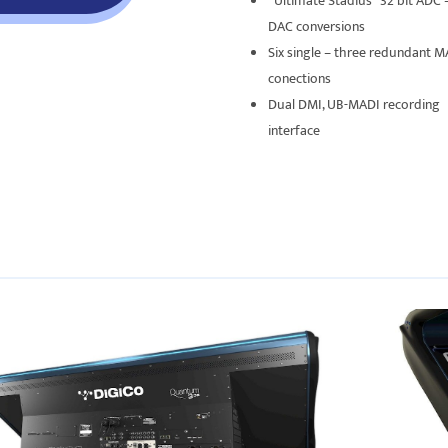
“Ultimate Stadius” 32 bit ADC 
DAC conversions
Six single – three redundant M
conections
Dual DMI, UB-MADI recording
interface