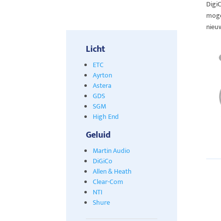
Digi
moge
nieu
Licht
ETC
Ayrton
Astera
GDS
SGM
High End
Geluid
Martin Audio
DiGiCo
Allen & Heath
Clear-Com
NTI
Shure