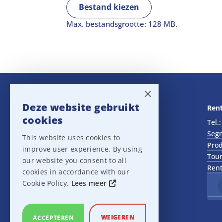
Bestand kiezen
Max. bestandsgrootte: 128 MB.
×
Deze website gebruikt
Navigatie
Rent
cookies
Rental
Tel.
Sales
Seg
This website uses cookies to
Outlet
Prod
improve user experience. By using
About us
Tour
our website you consent to all
Het team
Rent
cookies in accordance with our
Support
Cookie Policy.
Lees meer
Contact
Sitemap
Cookie Settings
WEIGEREN
ACCEPTEREN