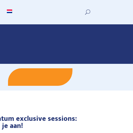
Schrijf je nu in
tum exclusive sessions:
 je aan!