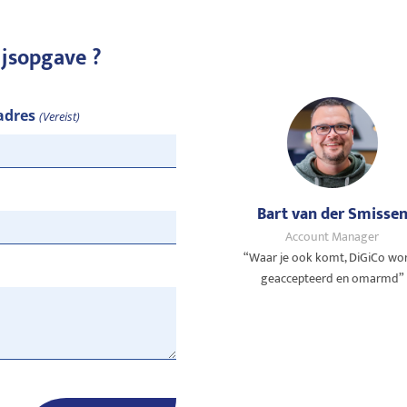
ijsopgave ?
adres
(Vereist)
Bart van der Smisse
Account Manager
“Waar je ook komt, DiGiCo wo
geaccepteerd en omarmd”