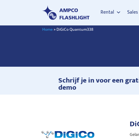
Rental
Sales
Home
»
DiGiCo Quantum338
Schrijf je in voor een grat
demo
Di
Gela