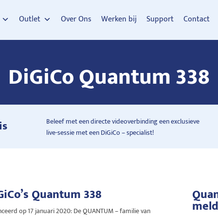
Outlet
Over Ons
Werken bij
Support
Contact
DiGiCo Quantum 338
Beleef met een directe videoverbinding een exclusieve
is
live-sessie met een DiGiCo – specialist!
GiCo’s
Quantum 338
Quan
meld
nceerd op 17 januari 2020: De QUANTUM – familie van