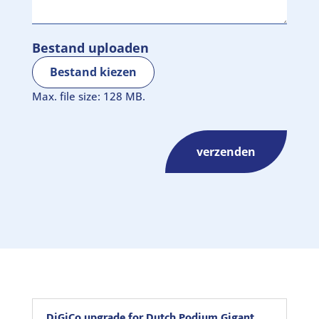
Bestand uploaden
Bestand kiezen
Max. file size: 128 MB.
DiGiCo upgrade for Dutch Podium Gigant