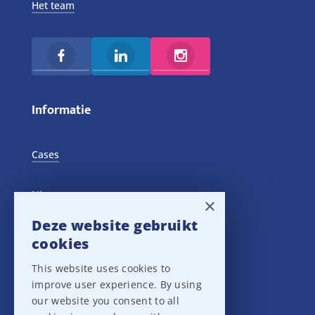
Het team
Informatie
Cases
Nieuws
×
Deze website gebruikt
Training Events
cookies
This website uses cookies to
Privacy verklaring
improve user experience. By using
our website you consent to all
Disclaimer