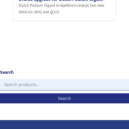
Dutch Podium Gigant in Apeldoorn enjoys two new
DiGiCo’s: SD12 and Q225
Search
Search
for:
Search