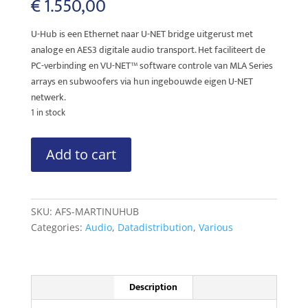
€
1.550,00
U-Hub is een Ethernet naar U-NET bridge uitgerust met
analoge en AES3 digitale audio transport. Het faciliteert de
PC-verbinding en VU-NET™ software controle van MLA Series
arrays en subwoofers via hun ingebouwde eigen U-NET
netwerk.
1 in stock
Martin
Add to cart
Audio
U-
Hub
quantity
SKU:
AFS-MARTINUHUB
Categories:
Audio
,
Datadistribution
,
Various
Description