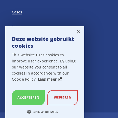
Cases
Nieuws
×
Deze website gebruikt
Training Events
cookies
This website uses cookies to
Privacy verklaring
improve user experience. By using
our website you consent to all
Disclaimer
cookies in accordance with our
Cookie Policy.
Lees meer
Leveringsvoorwaarden
WEIGEREN
ACCEPTEREN
SHOW DETAILS