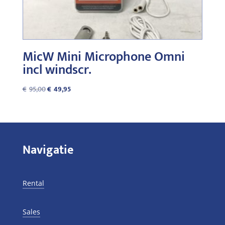
MicW Mini Microphone Omni
incl windscr.
Original
Current
€
95,00
€
49,95
price
price
was:
is:
€95,00.
€49,95.
Navigatie
Rental
Sales