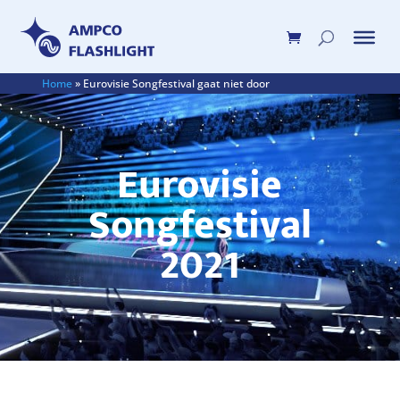
Home
»
Eurovisie Songfestival gaat niet door
Eurovisie
Songfestival
2021