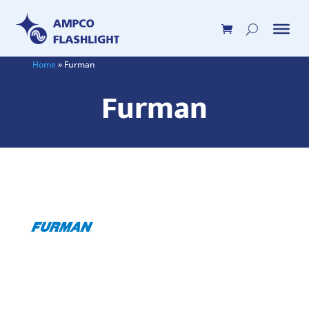
Home
»
Furman
Furman