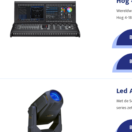
Hog 
Wereldwi
Hog 4-18
Led 
Met de So
series ze
B