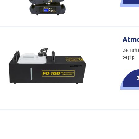
Atmo
De High 
begrip.
B