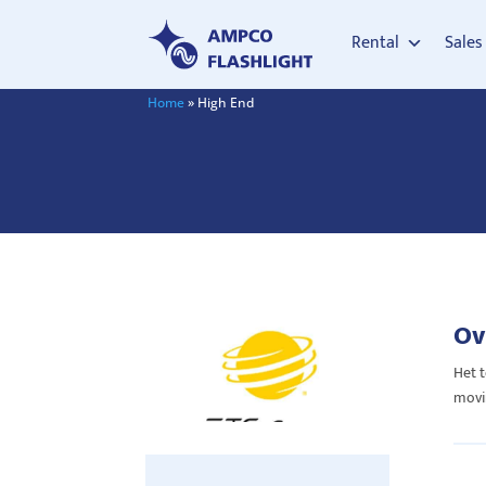
Rental
Sales
Home
»
High End
Ov
Het t
movin