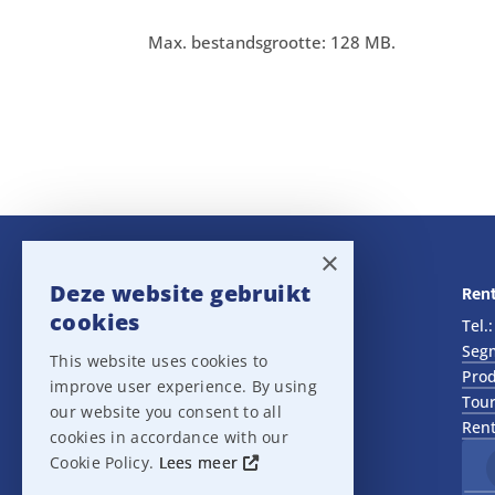
Max. bestandsgrootte: 128 MB.
×
Deze website gebruikt
Navigatie
Rent
cookies
Rental
Tel.
Sales
Seg
This website uses cookies to
Outlet
Prod
improve user experience. By using
About us
Tour
our website you consent to all
Het team
Rent
cookies in accordance with our
Support
Cookie Policy.
Lees meer
Contact