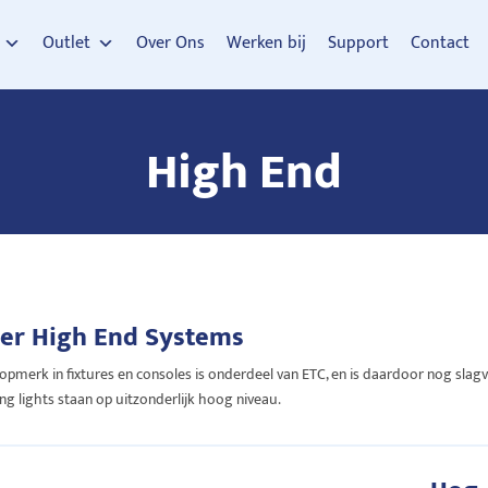
Outlet
Over Ons
Werken bij
Support
Contact
High End
er High End Systems
opmerk in fixtures en consoles is onderdeel van ETC, en is daardoor nog slag
g lights staan op uitzonderlijk hoog niveau.