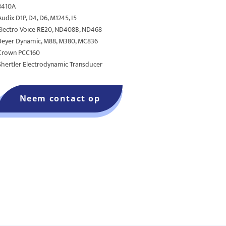
8410A
Audix D1P, D4, D6, M1245, I5
Electro Voice RE20, ND408B, ND468
Beyer Dynamic, M88, M380, MC836
Crown PCC160
Shertler Electrodynamic Transducer
Neem contact op