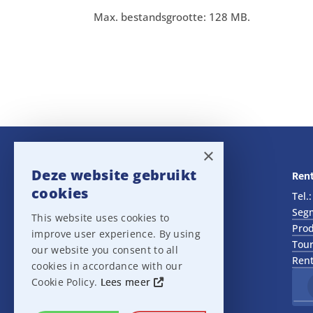
Max. bestandsgrootte: 128 MB.
×
Deze website gebruikt
Navigatie
Rent
cookies
Rental
Tel.
Sales
Seg
This website uses cookies to
Outlet
Prod
improve user experience. By using
About us
Tour
our website you consent to all
Het team
Rent
cookies in accordance with our
Support
Cookie Policy.
Lees meer
Contact
Sitemap