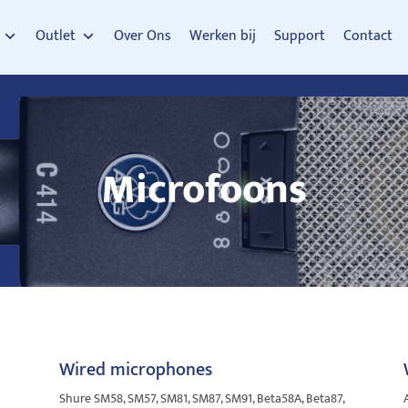
Outlet
Over Ons
Werken bij
Support
Contact
Microfoons
Wired microphones
Shure SM58, SM57, SM81, SM87, SM91, Beta58A, Beta87,