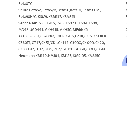
Beta87C
Shure Beta52, Beta57A, Beta56,Beta91, Beta98D/S,
Beta98H/C, KSM9, KSM137, KSM313
Sennheiser E935, E945, E965, E602-II, E604, E609,
MD421, MD441, MKH416, MKH50, ME66/K6
AKG C535EB, C5900M, C408, C416, C418, C419, C568EB,
C580E1, C747, C451/CK1, C414B, C3000, C4000, C420,
C410, D12, D112, D125, RE27, SE300B/CK91, CK93, CK98
Neumann KM140, KM184, KM185, KMS105, KMS150