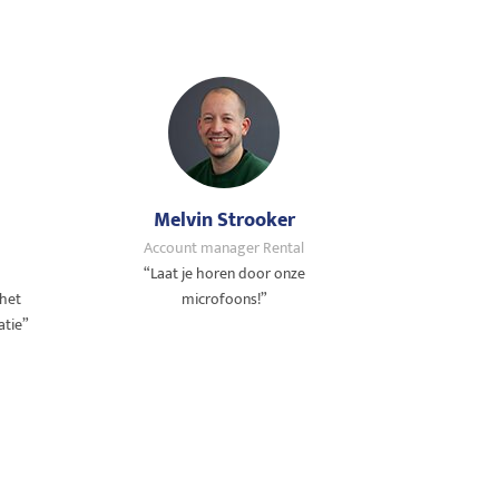
Melvin Strooker
Account manager Rental
“Laat je horen door onze
 het
microfoons!”
atie”