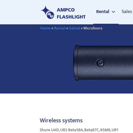
Rental
Sales
Home
»
Rental
»
Geluid
»
Microfoons
Wireless systems
Shure U4D, UR2 Beta58A, Beta87C, KSM9, UR1