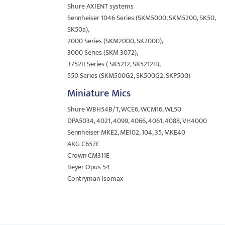
Shure AXIENT systems
Sennheiser 1046 Series (SKM5000, SKM5200, SK50,
SK50a),
2000 Series (SKM2000, SK2000),
3000 Series (SKM 3072),
3752II Series ( SK5212, SK5212II),
550 Series (SKM500G2, SK500G2, SKP500)
Miniature Mics
Shure WBH54B/T, WCE6, WCM16, WL50
DPA5034, 4021, 4099, 4066, 4061, 4088, VH4000
Sennheiser MKE2, ME102, 104, 35, MKE40
AKG C657E
Crown CM311E
Beyer Opus 54
Contryman Isomax