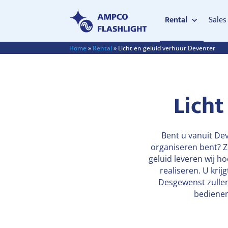
Rental
Sales
Home
»
Rental
»
Licht en geluid verhuur Deventer
Licht
Bent u vanuit Dev
organiseren bent? Zo
geluid leveren wij
realiseren. U krij
Desgewenst zullen 
bedienen