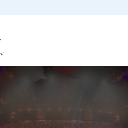
s
ge”