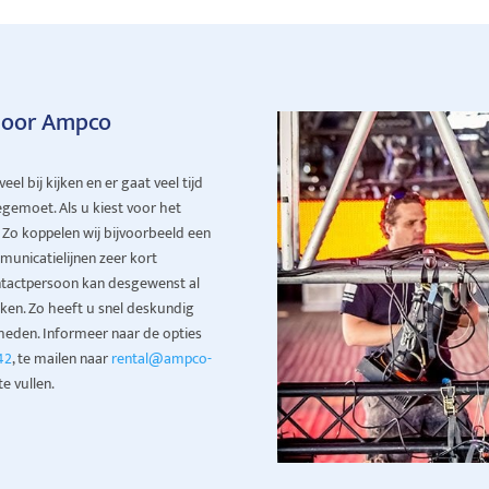
 door Ampco
l bij kijken en er gaat veel tijd
egemoet. Als u kiest voor het
. Zo koppelen wij bijvoorbeeld een
unicatielijnen zeer kort
ontactpersoon kan desgewenst al
en. Zo heeft u snel deskundig
heden. Informeer naar de opties
42
, te mailen naar
rental@ampco-
e vullen.