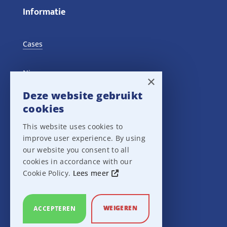
Informatie
Cases
Nieuws
×
Deze website gebruikt
Training Events
cookies
This website uses cookies to
Privacy verklaring
improve user experience. By using
our website you consent to all
Disclaimer
cookies in accordance with our
Cookie Policy.
Lees meer
Leveringsvoorwaarden
WEIGEREN
ACCEPTEREN