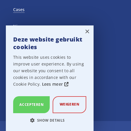
Cases
Nieuws
×
Deze website gebruikt
Training Events
cookies
This website uses cookies to
Privacy verklaring
improve user experience. By using
our website you consent to all
Disclaimer
cookies in accordance with our
Cookie Policy.
Lees meer
Leveringsvoorwaarden
WEIGEREN
ACCEPTEREN
SHOW DETAILS
Ampco Flashlight