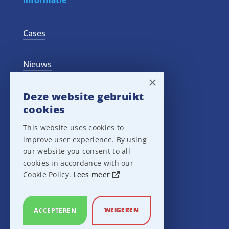
Informatie
Cases
Nieuws
×
Deze website gebruikt
Training Events
cookies
Privacy verklaring
This website uses cookies to
improve user experience. By using
our website you consent to all
Disclaimer
cookies in accordance with our
Cookie Policy.
Lees meer
Leveringsvoorwaarden
WEIGEREN
ACCEPTEREN