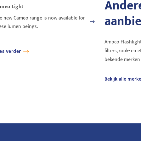
Andere
meo Light
Clear-Com
aanbi
e new Cameo range is now available for
Clear-Com zorgt voor top
ese lumen beings.
oplossingen in communi
sinds 1968. Bedraad, draad
Ampco Flashlight
filters, rook- en 
es verder
Lees verder
bekende merken zi
Bekijk alle merk