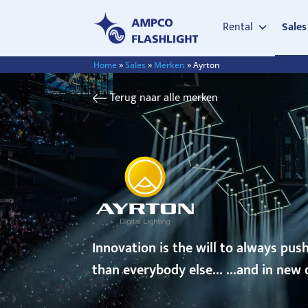
Rental
Sales
Home
»
Sales
»
Merken
»
Ayrton
Terug naar alle merken
Innovation is the will to always push
than everybody else… ...and in new 