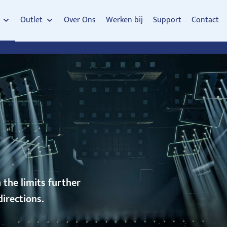
Outlet
Over Ons
Werken bij
Support
Contact
 the limits further
directions.