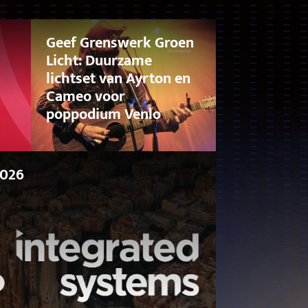
Geef Grenswerk Groen
Licht: Duurzame
lichtset van Ayrton en
Cameo voor
poppodium Venlo
2026