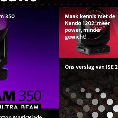
am 350
Maak kennis met de
Nando 1202: meer
power, minder
gewicht!
Ons verslag van ISE 
rton MagicBlade