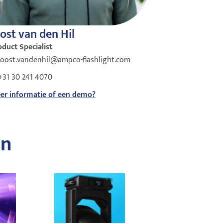
ost van den Hil
oduct Specialist
joost.vandenhil@ampco-flashlight.com
+31 30 241 4070
er informatie of een demo?
on