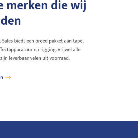
 merken die wij
DiGiCo
DiG
eden
kwaliteit
Tours, festivals, theaters, broadcast en
DiG
catie-technologie
events: DiGiCo vind je overal, van de kleine
sam
...
Q112 tot de Qu...
too
 Sales biedt een breed pakket aan tape,
effectapparatuur en rigging. Vrijwel alle
Lees verder
Lee
jn leverbaar, velen uit voorraad.
en