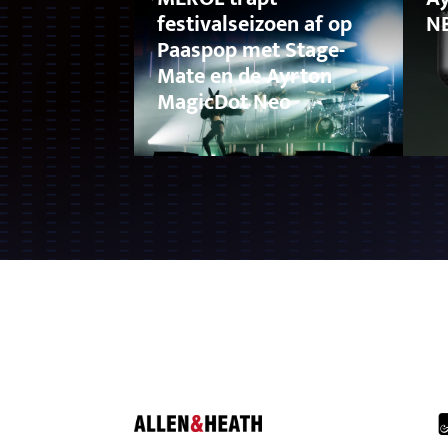
festivalseizoen af op
N
Paaspop met Stage-
Mate en de Ayrton
MagicDot Neo