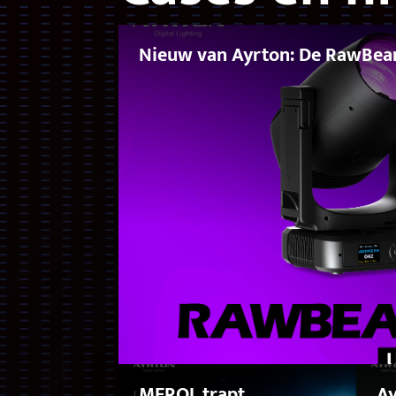
Nieuw van Ayrton: De RawBe
MEROL trapt
Ay