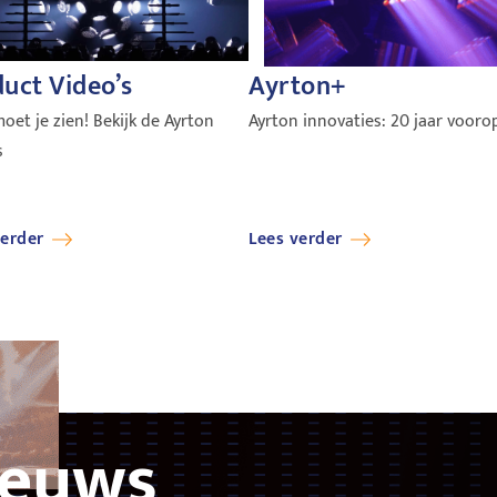
uct Video’s
Ayrton+
moet je zien! Bekijk de Ayrton
Ayrton innovaties: 20 jaar vooro
s
verder
Lees verder
ieuws