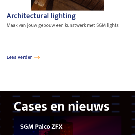
Architectural lighting
S
Maak van jouw gebouw een kunstwerk met SGM lights
Me
SG
Lees verder
Le
Cases en nieuws
SGM Palco ZFX