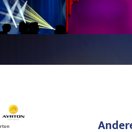
Andere
rton
Clear-Com