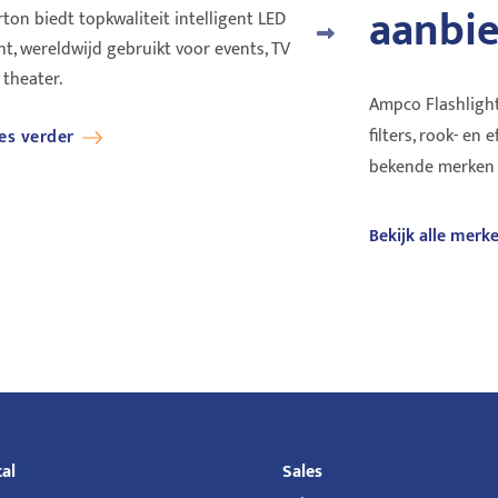
aanbi
rton biedt topkwaliteit intelligent LED
Clear-Com zorgt voor top
cht, wereldwijd gebruikt voor events, TV
oplossingen in communi
 theater.
sinds 1968. Bedraad, draad
Ampco Flashlight
filters, rook- en 
es verder
Lees verder
bekende merken zi
Bekijk alle merk
al
Sales