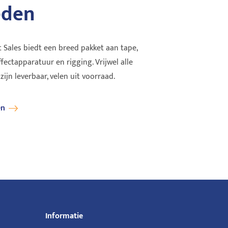
eden
kwaliteit
Tours, festivals, theaters, broadcast en
DiG
catie-technologie
events: DiGiCo vind je overal, van de kleine
sam
...
Q112 tot de Qu...
too
 Sales biedt een breed pakket aan tape,
effectapparatuur en rigging. Vrijwel alle
Lees verder
Lee
jn leverbaar, velen uit voorraad.
en
Informatie