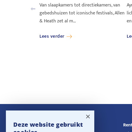
Van slaapkamers tot directiekamers, van
Ay
gebedshuizen tot iconische festivals, Allen
li
& Heath zet al m...
en
Lees verder
Le
×
Deze website gebruikt
Navigatie
Rent