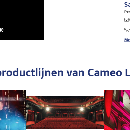
S
Pr
Me
productlijnen van Cameo L