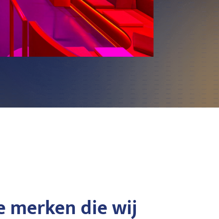
 merken die wij
DiGiCo
DiG