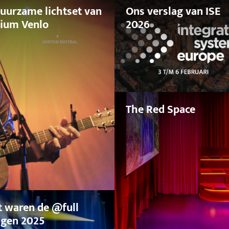
uurzame lichtset van
Ons verslag van ISE
ium Venlo
2026
The Red Space
t waren de @full
gen 2025