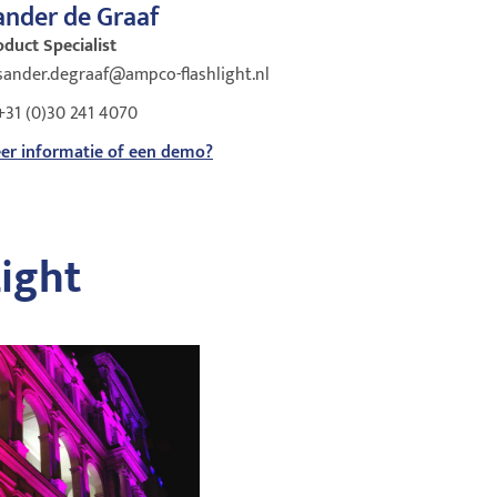
ander de Graaf
oduct Specialist
sander.degraaf@ampco-flashlight.nl
+31 (0)30 241 4070
er informatie of een demo?
ight