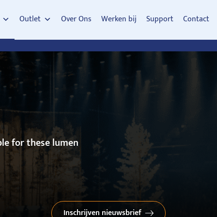
Outlet
Over Ons
Werken bij
Support
Contact
le for these lumen
Inschrijven nieuwsbrief