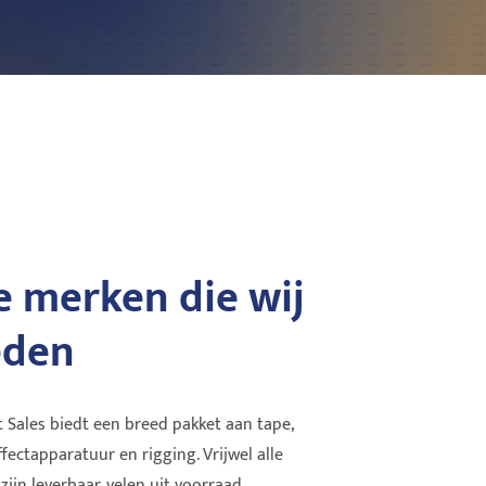
 merken die wij
Clear-Com
DiG
eden
now available for
Clear-Com zorgt voor topkwaliteit
DiG
oplossingen in communicatie-technologie
sam
sinds 1968. Bedraad, draad...
too
 Sales biedt een breed pakket aan tape,
effectapparatuur en rigging. Vrijwel alle
Lees verder
Lee
jn leverbaar, velen uit voorraad.