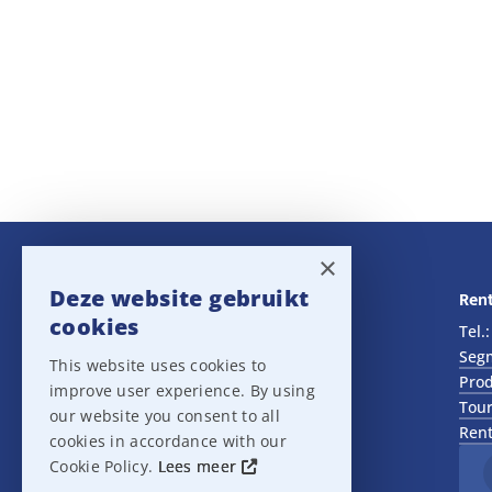
×
Deze website gebruikt
Navigatie
Rent
cookies
Rental
Tel.
Sales
Seg
This website uses cookies to
Outlet
Prod
improve user experience. By using
About us
Tour
our website you consent to all
Het team
Rent
cookies in accordance with our
Support
Cookie Policy.
Lees meer
Contact