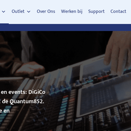
Outlet
Over Ons
Werken bij
Support
Contact
t en events: DiGiCo
tot de Quantum852.
e en