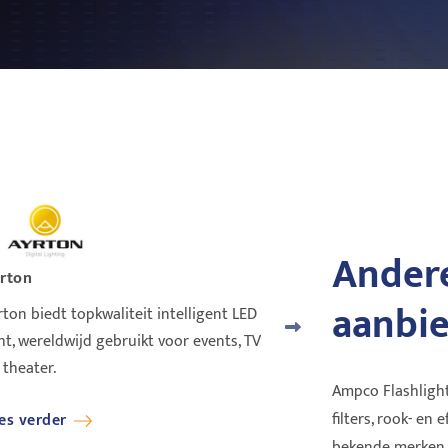
Andere
rton
Cameo Light
aanbi
rton biedt topkwaliteit intelligent LED
The new Cameo range is 
cht, wereldwijd gebruikt voor events, TV
these lumen beings.
 theater.
Ampco Flashlight
filters, rook- en 
es verder
Lees verder
bekende merken zi