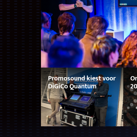
Promosound kiest voor
On
DiGiCo Quantum
2