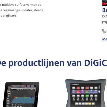
intuïtieve surface vormen de
B
 de regelmatige updates, steeds
e engineers.
Di
Me
e productlijnen van DiGi