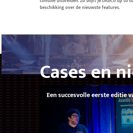
console uitbreiden. Zo blijft je DiGiCo up to d
beschikking over de nieuwste features.
Cases en n
Een succesvolle eerste editie 