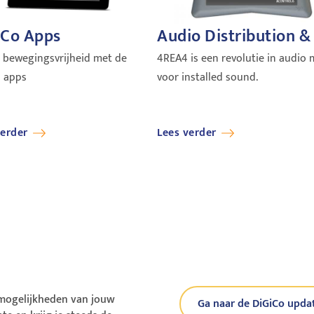
iCo Apps
Audio Distribution &
Control
 bewegingsvrijheid met de
4REA4 is een revolutie in audio 
o apps
voor installed sound.
verder
Lees verder
 mogelijkheden van jouw
Ga naar de DiGiCo upda