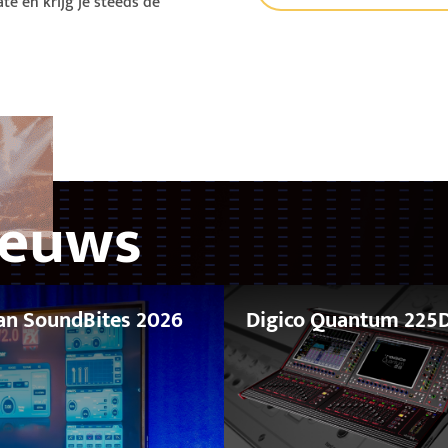
ate en krijg je steeds de
ieuws
van SoundBites 2026
Digico Quantum 225