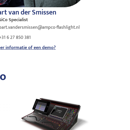
art van der Smissen
GiCo Specialist
bart.vandersmissen@ampco-flashlight.nl
+31 6 27 850 381
er informatie of een demo?
Co