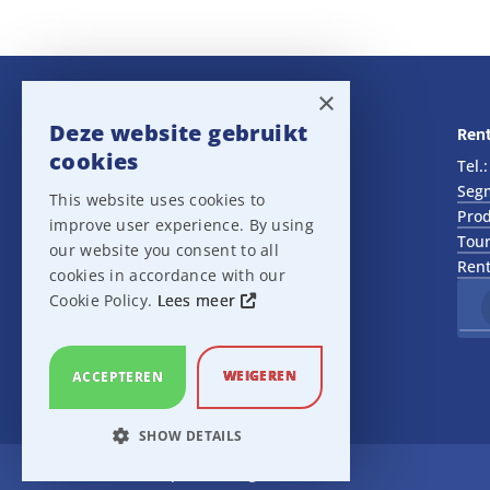
×
Deze website gebruikt
Navigatie
Rent
cookies
Rental
Tel.
Sales
Seg
This website uses cookies to
Outlet
Prod
improve user experience. By using
About us
Tour
our website you consent to all
Het team
Rent
cookies in accordance with our
Support
Cookie Policy.
Lees meer
Contact
Sitemap
Cookie Settings
WEIGEREN
ACCEPTEREN
SHOW DETAILS
Ampco Flashlight
STRICTLY NECESSARY