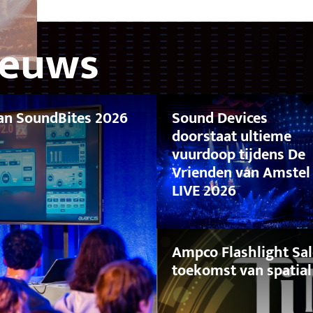
ieuws
van SoundBites 2026
Sound Devices
doorstaat ultieme
vuurdoop tijdens De
Vrienden van Amstel
LIVE 2026
Ampco Flashlight Sal
toekomst van spatial