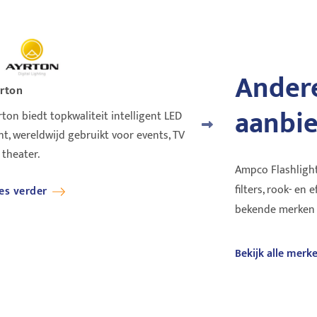
Andere
rton
Cameo Light
aanbi
rton biedt topkwaliteit intelligent LED
The new Cameo range is 
cht, wereldwijd gebruikt voor events, TV
these lumen beings.
 theater.
Ampco Flashlight
filters, rook- en 
es verder
Lees verder
bekende merken zi
Bekijk alle merk