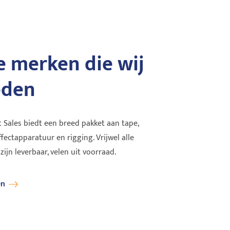
 merken die wij
Clear-Com
DiG
eden
now available for
Clear-Com zorgt voor topkwaliteit
Tou
oplossingen in communicatie-technologie
eve
sinds 1968. Bedraad, draad...
Q11
 Sales biedt een breed pakket aan tape,
effectapparatuur en rigging. Vrijwel alle
Lees verder
Lee
jn leverbaar, velen uit voorraad.
en