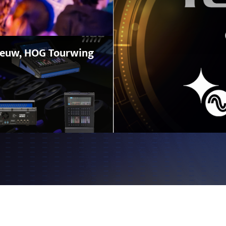
euw, HOG Tourwing