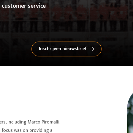
t customer service
Inschrijven nieuwsbrief
rs, including Marco Piromalli,
‘s focus was on providing a