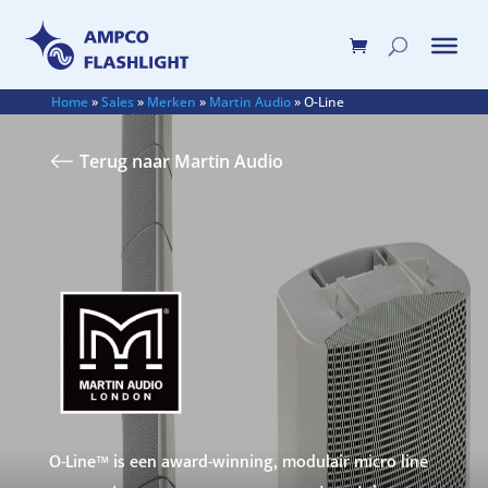
Home
»
Sales
»
Merken
»
Martin Audio
»
O-Line
Terug naar Martin Audio
O-Line™ is een award-winning, modulair micro line