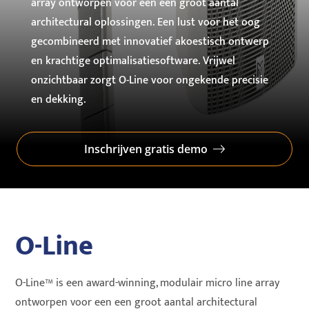
array ontworpen voor een een groot aantal
architectural oplossingen. Een lust voor het oog
gecombineerd met innovatief akoestisch ontwerp
en krachtige optimalisatiesoftware. Vrijwel
onzichtbaar zorgt O-Line voor ongekende precisie
en dekking.
Inschrijven gratis demo
O-Line
O-Line™ is een award-winning, modulair micro line array
ontworpen voor een een groot aantal architectural