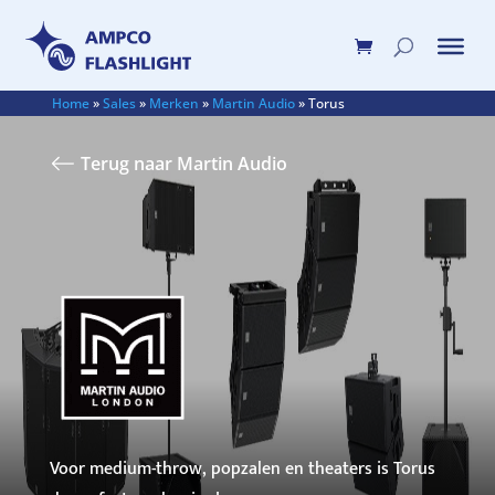
Home
»
Sales
»
Merken
»
Martin Audio
»
Torus
Terug naar Martin Audio
Voor medium-throw, popzalen en theaters is Torus