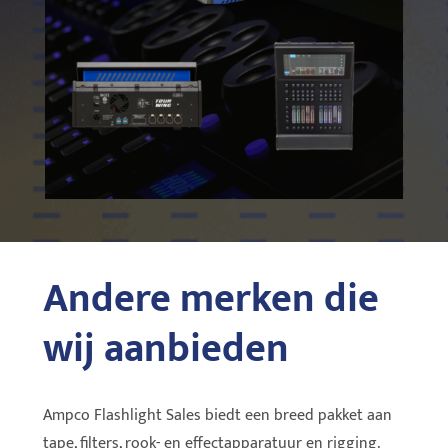
Andere merken die
wij aanbieden
Ampco Flashlight Sales biedt een breed pakket aan
tape, filters, rook- en effectapparatuur en rigging.