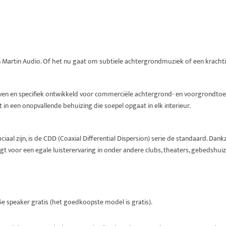
an Martin Audio. Of het nu gaat om subtiele achtergrondmuziek of een krachtig
n en specifiek ontwikkeld voor commerciële achtergrond- en voorgrondtoepas
n een onopvallende behuizing die soepel opgaat in elk interieur.
iaal zijn, is de CDD (Coaxial Differential Dispersion) serie de standaard. Dan
rgt voor een egale luisterervaring in onder andere clubs, theaters, gebedshui
5e speaker gratis (het goedkoopste model is gratis).