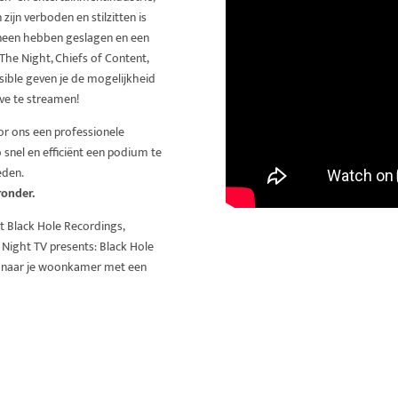
jn verboden en stilzitten is
 ineen hebben geslagen en een
he Night, Chiefs of Content,
sible geven je de mogelijkheid
ive te streamen!
or ons een professionele
o snel en efficiënt een podium te
eden.
ronder.
t Black Hole Recordings,
 Night TV presents: Black Hole
t naar je woonkamer met een