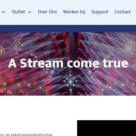
Outlet
Over Ons
Werken bij
Support
Contact
A Stream come true
en- en entertainmentindustrie,