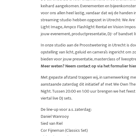
keihard aangekomen. Evenementen en bijeenkomsten zi
voor ons allen heel lastig, vandaar dat wij de handen
streaming-studio hebben opgezet in Utrecht: We Are T
Light Image, Ampco Flashlight Rental en Vision Impos
jouw evenement, productpresentatie, DJ- of bandset l
In onze studio aan de Proostwetering in Utrecht is do
opstelling van licht, geluid en camera’s ingericht om z
bieden voor jouw presentatie, masterclass of liveoptr
Meer weten? Neem contact op via het formulier hie
Met gepaste afstand trappen wij, in samenwerking me
aanstaande
zaterdag
dit initiatief af met We Own The
Night. Tussen 20:00 en 1:00 uur brengen we het fees
viertal live DJ sets.
De line-up voor a.s.
zaterdag
:
Daniel Wanrooy
Sied van Riel
Cor Fijneman (Classics Set)