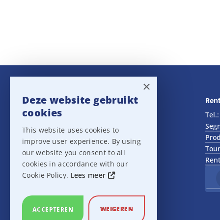
×
Deze website gebruikt
Navigatie
Rent
cookies
Rental
Tel.
Sales
Seg
This website uses cookies to
Outlet
Prod
improve user experience. By using
About us
Tour
our website you consent to all
Het team
Rent
cookies in accordance with our
Support
Cookie Policy.
Lees meer
Contact
Sitemap
Cookie Settings
WEIGEREN
ACCEPTEREN