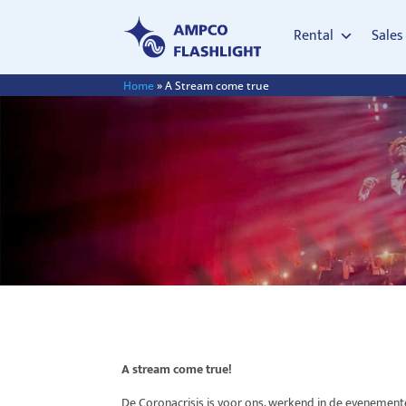
Rental
Sales
Home
»
A Stream come true
A stream come true!
De Coronacrisis is voor ons, werkend in de evenement